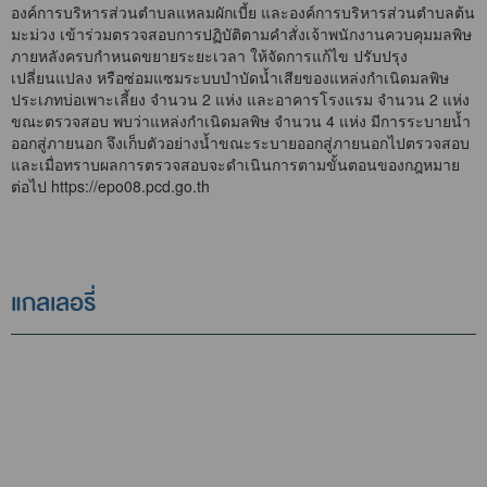
องค์การบริหารส่วนตำบลแหลมผักเบี้ย และองค์การบริหารส่วนตำบลต้น
มะม่วง เข้าร่วมตรวจสอบการปฏิบัติตามคำสั่งเจ้าพนักงานควบคุมมลพิษ
ภายหลังครบกำหนดขยายระยะเวลา ให้จัดการแก้ไข ปรับปรุง
เปลี่ยนแปลง หรือซ่อมแซมระบบบำบัดน้ำเสียของแหล่งกำเนิดมลพิษ
ประเภทบ่อเพาะเลี้ยง จำนวน 2 แห่ง และอาคารโรงแรม จำนวน 2 แห่ง
ขณะตรวจสอบ พบว่าแหล่งกำเนิดมลพิษ จำนวน 4 แห่ง มีการระบายน้ำ
ออกสู่ภายนอก จึงเก็บตัวอย่างน้ำขณะระบายออกสู่ภายนอกไปตรวจสอบ
และเมื่อทราบผลการตรวจสอบจะดำเนินการตามขั้นตอนของกฎหมาย
ต่อไป
https://epo08.pcd.go.th
แกลเลอรี่