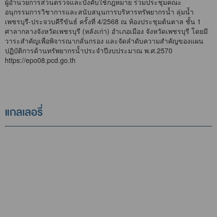
ผู้อำนวยการส่วนตรวจและบังคับใช้กฎหมาย ร่วมประชุมคณะ
อนุกรรมการวิชาการและสนับสนุนการบริหารทรัพยากรน้ำ ลุ่มน้ำ
เพชรบุรี-ประจวบคีรีขันธ์ ครั้งที่ 4/2568 ณ ห้องประชุมต้นตาล ชั้น 1
ศาลากลางจังหวัดเพชรบุรี (หลังเก่า) อำเภอเมือง จังหวัดเพชรบุรี โดยมี
วาระสำคัญเพื่อพิจารณากลั่นกรอง และจัดลำดับความสำคัญของแผน
ปฏิบัติการด้านทรัพยากรน้ำประจำปีงบประมาณ พ.ศ.2570
https://epo08.pcd.go.th
แกลเลอรี่