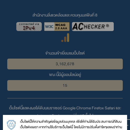
สำนักงานสิ่งแวดล้อมและควบคุมมลพิษที่ 8
จำนวนเข้าเยี่ยมชมเว็บไซต์
3,162,678
ขณะนี้มีผู้ออนไลน์อยู่
15
เว็บไซต์นี้แสดงผลได้ดีบนเบราเซอร์
Google Chrome
Firefox
Safari
และ
Internet Explorer
เวอร์ชั่น 10 ขึ้นไป
เว็บไซต์นี้ให้ความสำคัญต่อข้อมูลส่วนบุคคล เพื่อให้ท่านได้รับประสบการณ์ที่ดีบน
© 2559 สงวนลิขสิทธิ์ตามพระราชบัญญัติลิขสิทธิ์โดย สำนักงานสิ่ง
เว็บไซต์ของเรา หากท่านใช้บริการเว็บไซต์นี้ โดยไม่มีการปรับตั้งค่าใดๆแสดงว่าท่าน