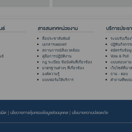
.ค. 68
29 ธ.ค. 68
นธ์
สารสนเทศหน่วยงาน
บริการประช
สื่อประชาสัมพันธ์
ระบบรับเรื่อง
เอกสารเผยแพร่
ปฏิทินกิจกรร
สถานการณ์สิ่งแวดล้อม
สมัครรับข้อม
นธ์
คู่มือการปฏิบัติงาน
Vote & Poll
กฎ ระเบียบ ข้อบังคับที่เกี่ยวข้อง
แบบสอบถาม
มาตรฐานต่างๆ ที่เกี่ยวข้อง
เว็บไซต์ที่น่
องค์ความรู้
ถาม - ตอบ
แบบฟอร์มให้บริการ
คำถามที่พบบ่
บผิด
|
นโยบายการคุ้มครองข้อมูลส่วนบุคคล
|
นโยบายความปลอดภัย