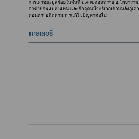
การเผาชยะมูลฝอยในพื้นที่ ม.4 ต.ดอนทราย อ.โพธาราม จ.ร
ตาข่ายกันแมลงแทน และอีกจุดหนึ่งบริเวณด้านหลังอู่เค
ดอนทรายติดตามการแก้ไขปัญหาต่อไป
แกลเลอรี่