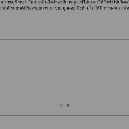
าชบุรี พบว่าในช่วงเย็นถึงค่ำจะมีการสุมไฟไล่แมลงให้วัวทำให้เกิดควั
าะพ่นสีรถยนต์มีร่องรอยการเผาขยะมูลฝอย จึงห้ามไม่ให้มีการเผาและจั