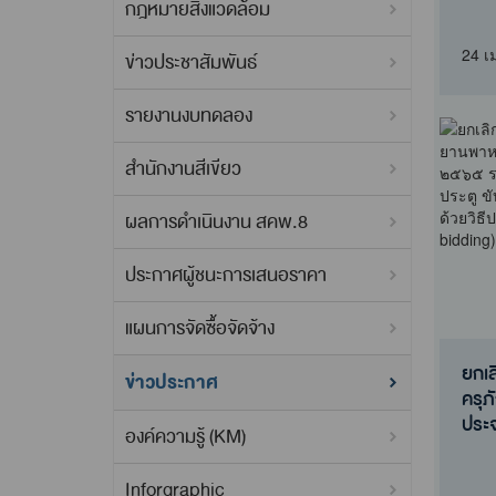
กฎหมายสิ่งแวดล้อม
ราคา
การ
24 เ
ข่าวประชาสัมพันธ์
รายงานงบทดลอง
สำนักงานสีเขียว
ผลการดำเนินงาน สคพ.8
ประกาศผู้ชนะการเสนอราคา
แผนการจัดซื้อจัดจ้าง
ยกเ
ข่าวประกาศ
ครุ
ประ
องค์ความรู้ (KM)
ยกเ
ครุ
Inforgraphic