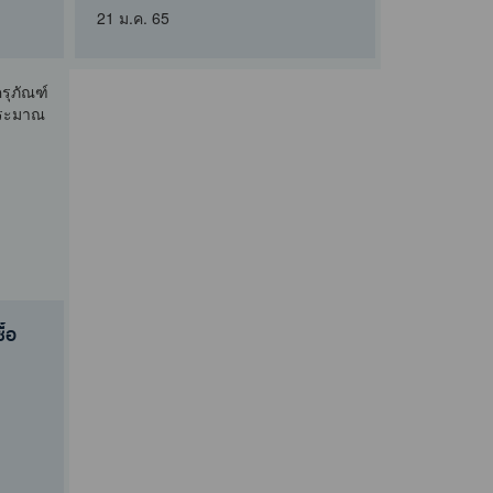
ปีงบประมาณ ๒๕๖๕ รายการ ชุด..
21 ม.ค. 65
้อ
้อ