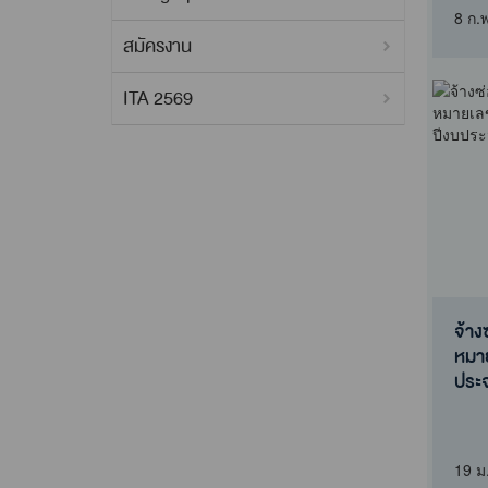
ประ
8 ก.
สมัครงาน
ITA 2569
จ้า
หมา
ประ
ประก
ซ่อ
หมาย
19 ม