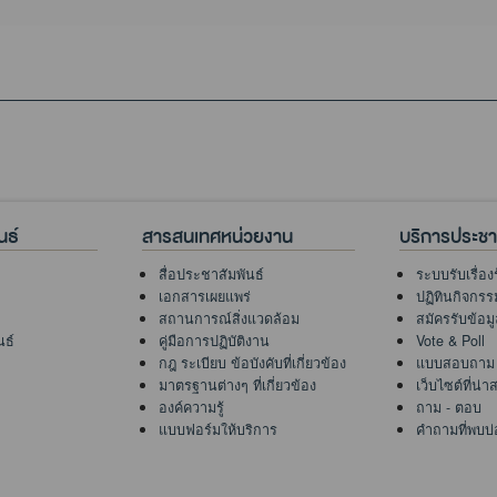
นธ์
สารสนเทศหน่วยงาน
บริการประช
สื่อประชาสัมพันธ์
ระบบรับเรื่อง
เอกสารเผยแพร่
ปฏิทินกิจกรร
สถานการณ์สิ่งแวดล้อม
สมัครรับข้อม
นธ์
คู่มือการปฏิบัติงาน
Vote & Poll
กฎ ระเบียบ ข้อบังคับที่เกี่ยวข้อง
แบบสอบถาม
มาตรฐานต่างๆ ที่เกี่ยวข้อง
เว็บไซต์ที่น่
องค์ความรู้
ถาม - ตอบ
แบบฟอร์มให้บริการ
คำถามที่พบบ่